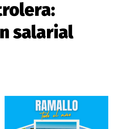
trolera:
 salarial