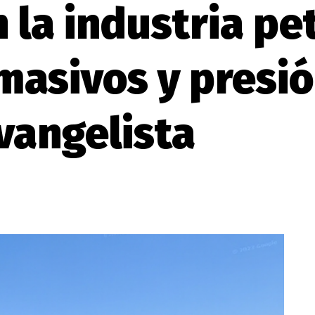
 la industria pe
asivos y presión
vangelista