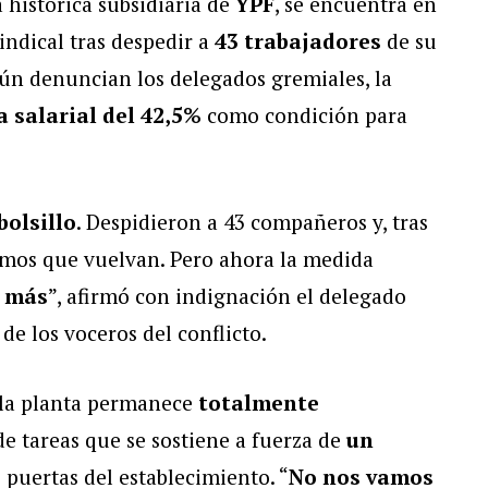
a histórica subsidiaria de
YPF
, se encuentra en
indical tras despedir a
43 trabajadores
de su
gún denuncian los delegados gremiales, la
a salarial del 42,5%
como condición para
bolsillo
. Despidieron a 43 compañeros y, tras
ramos que vuelvan. Pero ahora la medida
r más
”, afirmó con indignación el delegado
 de los voceros del conflicto.
 la planta permanece
totalmente
de tareas que se sostiene a fuerza de
un
 puertas del establecimiento. “
No nos vamos