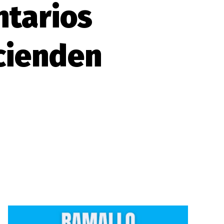
ntarios
ncienden