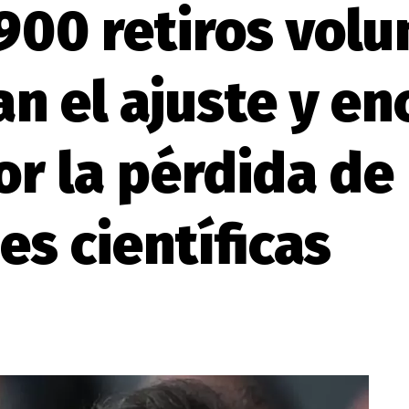
 900 retiros volu
n el ajuste y e
or la pérdida de
s científicas