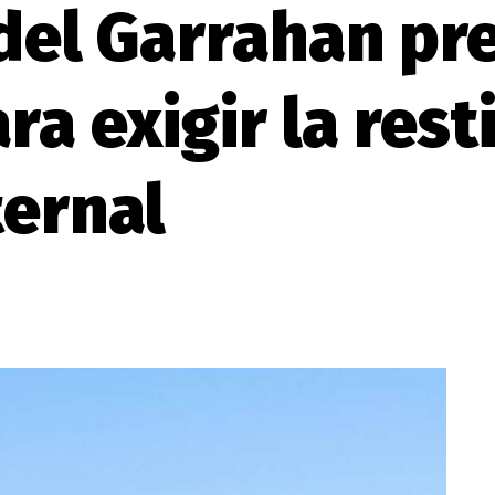
 del Garrahan pr
a exigir la rest
ternal