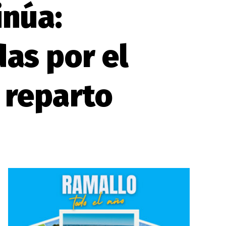
inúa:
as por el
 reparto