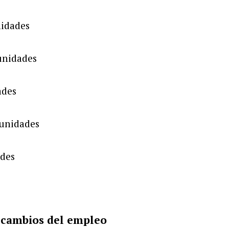
nidades
unidades
ades
 unidades
ades
s cambios del empleo