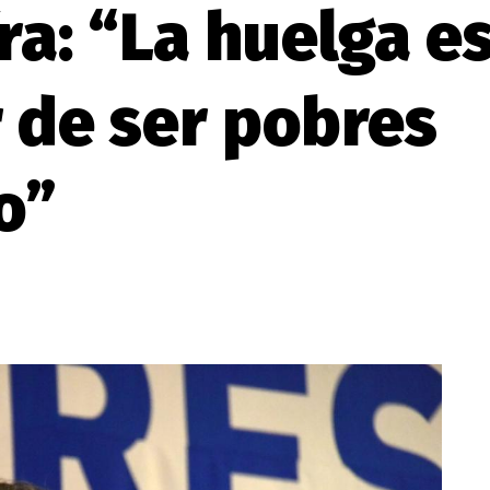
ra: “La huelga es
 de ser pobres
o”