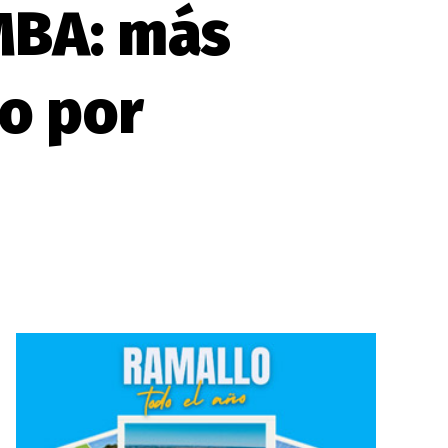
AMBA: más
io por